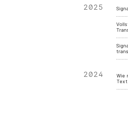
2025
Sign
Voll
Tran
Sign
trans
2024
Wie 
Text