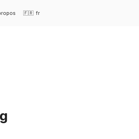
propos
🇫🇷 fr
og