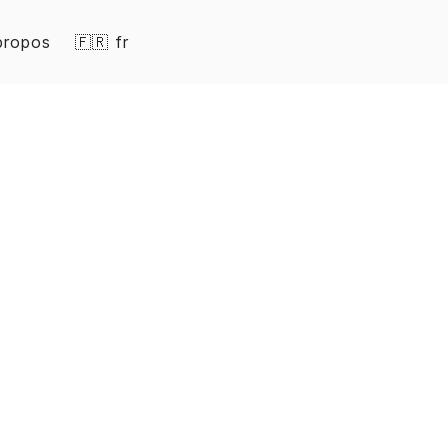
propos
🇫🇷 fr