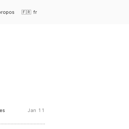
propos
🇫🇷 fr
les
Jan 11