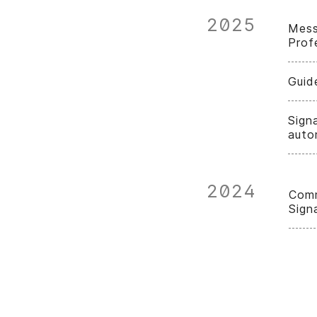
2025
Mess
Prof
Guid
Signa
auto
2024
Comm
Sign